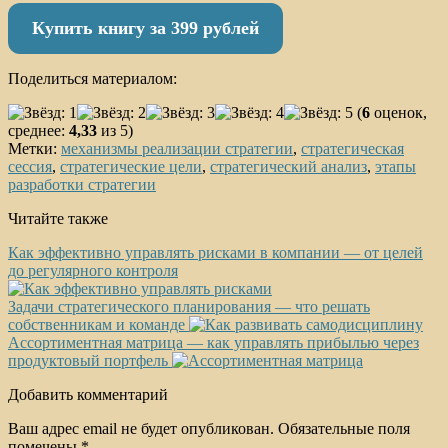
Купить книгу за 399 рублей
Поделиться материалом:
(
6
оценок,
среднее:
4,33
из 5)
Метки:
механизмы реализации стратегии
,
стратегическая
сессия
,
стратегические цели
,
стратегический анализ
,
этапы
разработки стратегии
Читайте также
Как эффективно управлять рисками в компании — от целей
до регулярного контроля
Задачи стратегического планирования — что решать
собственникам и команде
Ассортиментная матрица — как управлять прибылью через
продуктовый портфель
Добавить комментарий
Ваш адрес email не будет опубликован.
Обязательные поля
помечены
*