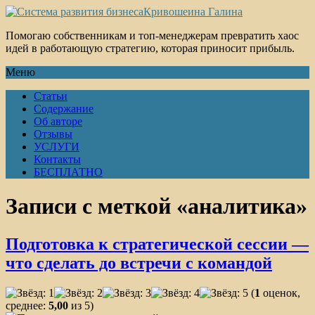
Кривошеина Галина
Помогаю собственникам и топ-менеджерам превратить хаос
идей в работающую стратегию, которая приносит прибыль.
Меню
Статьи
Содержание
Об авторе
Отзывы
УСЛУГИ
Контакты
БЕСПЛАТНО
Записи с меткой «аналитика»
Подготовка к стратегической сессии —
что сделать до встречи с командой
(
1
оценок,
среднее:
5,00
из 5)