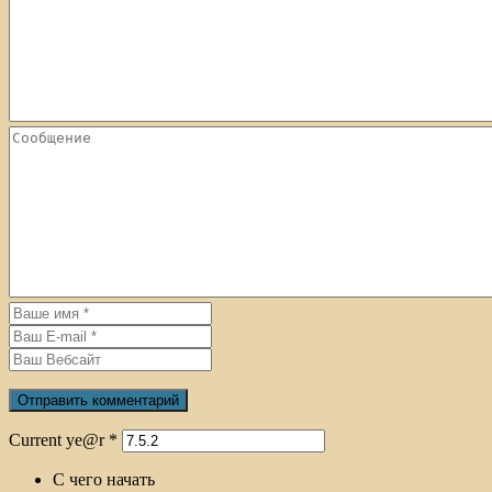
Current ye@r
*
С чего начать