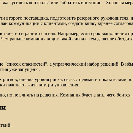
ка “усилить контроль” или “обратить внимание”. Хорошая мера от
ти второго поставщика, подготовить резервного руководителя, 
лан коммуникации с клиентами, создать запас, заранее согласо
ствие, но и ранний сигнал. Например, если срок выполнения про
 Чем раньше компания видит такой сигнал, тем дешевле обходитс
 “список опасностей”, а управленческий набор решений. В нём 
ятия уже запущены.
рисков, оценка уровня риска, связь с целями и показателями, в
ски начинают жить внутри управления.
но, но не влиять на решения. Компания будет знать, чего боится, 
ми
ствий.