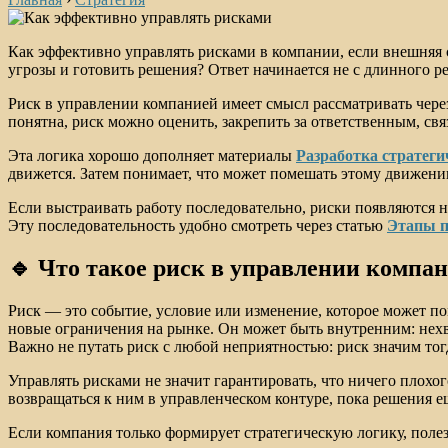
Как эффективно управлять рисками в компании, если внешняя с
угрозы и готовить решения? Ответ начинается не с длинного ре
Риск в управлении компанией имеет смысл рассматривать через
понятна, риск можно оценить, закрепить за ответственным, свя
Эта логика хорошо дополняет материалы
Разработка стратеги
движется. Затем понимает, что может помешать этому движени
Если выстраивать работу последовательно, риски появляются н
Эту последовательность удобно смотреть через статью
Этапы п
🔹 Что такое риск в управлении компа
Риск — это событие, условие или изменение, которое может п
новые ограничения на рынке. Он может быть внутренним: нехва
Важно не путать риск с любой неприятностью: риск значим тогд
Управлять рисками не значит гарантировать, что ничего плохог
возвращаться к ним в управленческом контуре, пока решения е
Если компания только формирует стратегическую логику, поле