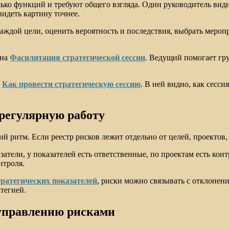
олько функций и требуют общего взгляда. Один руководитель вид
видеть картину точнее.
аждой цели, оценить вероятность и последствия, выбрать меропр
жна
Фасилитация стратегической сессии
. Ведущий помогает гру
и
Как провести стратегическую сессию
. В ней видно, как сесс
 регулярную работу
ий ритм. Если реестр рисков лежит отдельно от целей, проектов,
атели, у показателей есть ответственные, по проектам есть кон
нтроля.
ратегических показателей
, риски можно связывать с отклонен
тегией.
 управлению рисками