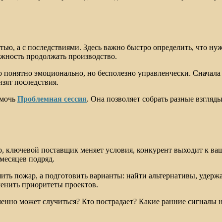
тью, а с последствиями. Здесь важно быстро определить, что нуж
жность продолжать производство.
о понятно эмоционально, но бесполезно управленчески. Сначала
зят последствия.
омочь
Проблемная сессия
. Она позволяет собрать разные взгляд
р, ключевой поставщик меняет условия, конкурент выходит к ва
 месяцев подряд.
ть пожар, а подготовить варианты: найти альтернативы, удержа
менить приоритеты проектов.
но может случиться? Кто пострадает? Какие ранние сигналы ну