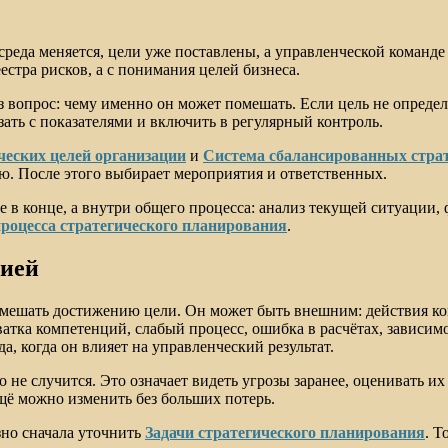
реда меняется, цели уже поставлены, а управленческой команде 
естра рисков, а с понимания целей бизнеса.
 вопрос: чему именно он может помешать. Если цель не определе
зать с показателями и включить в регулярный контроль.
ческих целей организации
и
Система сбалансированных страт
ю. После этого выбирает мероприятия и ответственных.
е в конце, а внутри общего процесса: анализ текущей ситуации,
роцесса стратегического планирования
.
нией
омешать достижению цели. Он может быть внешним: действия кон
тка компетенций, слабый процесс, ошибка в расчётах, зависимо
а, когда он влияет на управленческий результат.
о не случится. Это означает видеть угрозы заранее, оценивать и
щё можно изменить без больших потерь.
зно сначала уточнить
Задачи стратегического планирования
. Т