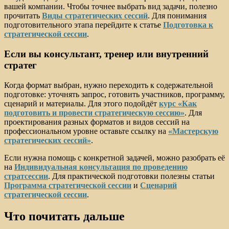
вашей компании. Чтобы точнее выбрать вид задачи, полезно
прочитать
Виды стратегических сессий
. Для понимания
подготовительного этапа перейдите к статье
Подготовка к
стратегической сессии
.
Если вы консультант, тренер или внутренний
стратег
Когда формат выбран, нужно переходить к содержательной
подготовке: уточнять запрос, готовить участников, программу,
сценарий и материалы. Для этого подойдёт
курс «Как
подготовить и провести стратегическую сессию»
. Для
проектирования разных форматов и видов сессий на
профессиональном уровне оставьте ссылку на
«Мастерскую
стратегических сессий»
.
Если нужна помощь с конкретной задачей, можно разобрать её
на
Индивидуальная консультация по проведению
стратсессии
. Для практической подготовки полезны статьи
Программа стратегической сессии
и
Сценарий
стратегической сессии
.
Что почитать дальше