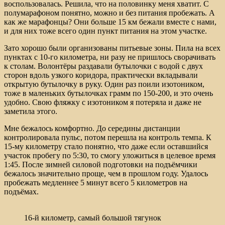
воспользовалась. Решила, что на половинку меня хватит. С
полумарафоном понятно, можно и без питания пробежать. А
как же марафонцы? Они больше 15 км бежали вместе с нами,
и для них тоже всего один пункт питания на этом участке.
Зато хорошо были организованы питьевые зоны. Пила на всех
пунктах с 10-го километра, ни разу не пришлось сворачивать
к столам. Волонтёры раздавали бутылочки с водой с двух
сторон вдоль узкого коридора, практически вкладывали
открытую бутылочку в руку. Один раз поили изотоником,
тоже в маленьких бутылочках грамм по 150-200, и это очень
удобно. Свою фляжку с изотоником я потеряла и даже не
заметила этого.
Мне бежалось комфортно. До середины дистанции
контролировала пульс, потом перешла на контроль темпа. К
15-му километру стало понятно, что даже если оставшийся
участок пробегу по 5:30, то смогу уложиться в целевое время
1:45. После зимней силовой подготовки на подъёмчики
бежалось значительно проще, чем в прошлом году. Удалось
пробежать медленнее 5 минут всего 5 километров на
подъёмах.
16-й километр, самый большой тягунок