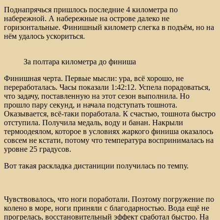
Поднапрячься пришлось последние 4 километра по
набережной. А набережные на острове далеко не
горизонтальные. Финишный километр слегка в подъём, но на
нём удалось ускориться.
За полтара километра до финиша
Финишная черта. Первые мысли: ура, всё хорошо, не
переработалась. Часы показали 1:42:12. Успела порадоваться,
что задачу, поставленную на этот сезон выполнила. Но
прошло пару секунд, и начала подступать тошнота.
Оказывается, всё-таки поработала. К счастью, тошнота быстро
отступила. Получила медаль, воду и банан. Накрыли
термоодеялом, которое в условиях жаркого финиша оказалось
совсем не кстати, потому что температура воспринималась на
уровне 25 градусов.
Вот такая раскладка дистаниции получилась по темпу.
Чувствовалось, что ноги поработали. Поэтому погружение по
колено в море, ноги приняли с благодарностью. Вода ещё не
прогрелась, восстановительный эффект сработал быстро. На