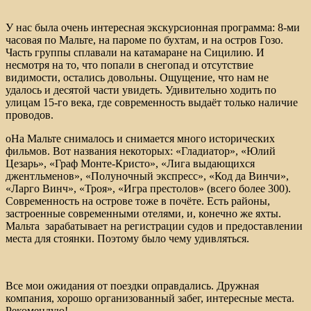
У нас была очень интересная экскурсионная программа: 8-ми
часовая по Мальте, на пароме по бухтам, и на остров Гозо.
Часть группы сплавали на катамаране на Сицилию. И
несмотря на то, что попали в снегопад и отсутствие
видимости, остались довольны. Ощущение, что нам не
удалось и десятой части увидеть. Удивительно ходить по
улицам 15-го века, где современность выдаёт только наличие
проводов.
оНа Мальте снималось и снимается много исторических
фильмов. Вот названия некоторых: «Гладиатор», «Юлий
Цезарь», «Граф Монте-Кристо», «Лига выдающихся
джентльменов», «Полуночный экспресс», «Код да Винчи»,
«Ларго Винч», «Троя», «Игра престолов» (всего более 300).
Современность на острове тоже в почёте. Есть районы,
застроенные современными отелями, и, конечно же яхты.
Мальта зарабатывает на регистрации судов и предоставлении
места для стоянки. Поэтому было чему удивляться.
Все мои ожидания от поездки оправдались. Дружная
компания, хорошо организованный забег, интересные места.
Рекомендую!