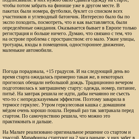
чтобы потом забрать на финише уже в другом месте. В
пакетах были номера, футболки, буклет со списком всех
участников и углеводный батончик. Интересно было бы по
экспо походить, посмотреть, что и как выставляется, были
определённые ожидания. Оказывается бывает в Европе только
регистрация и больше ничего. Думаю, что связано с тем, что
на острове проблема с пространством: его мало. Узкие улицы,
тротуары, входы в помещения, одностороннее движение,
маленькие автомобили.
Погода порадовала, +15 градусов. И на следующий день во
время старта ожидалась примерно такая же, в некоторых
прогнозах обещали небольшой дождь. Традиционно вечером
подготовилась к завтрашнему старту: одежда, номер, питание,
питьё. На завтрак решила не идти, дабы нечаянно не съесть
что-то с непредсказуемым эффектом. Поэтому заварила в
термосе геркулес. Утром геркулесовая кашка с домашним
мёдом очень хорошо пошла. Первый раз так завтракала перед
стартом. По самочувствию решила, что можно это
практиковать и дальше.
На Мальте реализовано оригинальное решение со стартом и
трассой. Марафонцы стартуют на 2 часа раньше, у них забег в