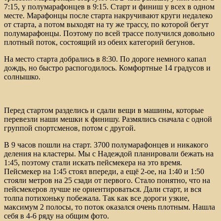
7:15, у полумарафонцев в 9:15. Старт и финиш у всех в одном
месте. Марафонцы после старта накручивают круги недалеко
от старта, а потом выходят на ту же трассу, по которой бегут
полумарафонцы. Поэтому по всей трассе получился довольно
плотный поток, состоящий из обеих категорий бегунов.
На место старта добрались в 8:30. По дороге немного капал
дождь, но быстро распогодилось. Комфортные 14 градусов и
солнышко.
Перед стартом разделись и сдали вещи в машины, которые
перевезли наши мешки к финишу. Размялись сначала с одной
группой спортсменов, потом с другой.
В 9 часов пошли на старт. 3700 полумарафонцев и никакого
деления на кластеры. Мы с Надеждой планировали бежать на
1:45, поэтому стали искать пейсмекера на это время.
Пейсмекер на 1:45 стоял впереди, а ещё 2-ое, на 1:40 и 1:50
стояли метров на 25 сзади от первого. Стало понятно, что на
пейсмекеров лучше не ориентироваться. Дали старт, и вся
толпа потихоньку побежала. Так как все дороги узкие,
максимум 2 полосы, то поток оказался очень плотным. Нашла
себя в 4-6 ряду на общим фото.