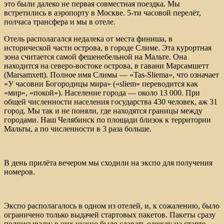
это были далеко не первая совместная поездка. Мы
встретились в аэропорту в Москве. 5-ти часовой перелёт,
полчаса трансфера и мы в отеле.
Отель располагался недалека от места финиша, в
исторической части острова, в городе Слиме. Эта курортная
зона считается самой фешенебельной на Мальте. Она
находится на северо-востоке острова, в гавани Марсамшетт
(Marsamxett). Полное имя Слимы — «Tas-Sliema», что означает
«У часовни Богородицы мира» («sliem» переводится как
«мир», «покой»). Население города — около 13 000. При
общей численности населения государства 430 человек, аж 31
город. Мы так и не поняли, где находятся границы между
городами. Наш Челябинск по площади близок к территории
Мальты, а по численности в 3 раза больше.
В день прилёта вечером мы сходили на экспо для получения
номеров.
Экспо располагалось в одном из отелей, и, к сожалению, было
ограничено только выдачей стартовых пакетов. Пакеты сразу
подписывали: в них нужно было сдавать одежду на старте,