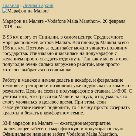
Главная
›
Личный архив
Марафон на Мальте «Vodafone Malta Marathon», 26 февраля
2018 года
В 93 км к югу от Сицилии, в самом центре Средиземного
моря расположен остров Мальта. Вся площадь Мальты всего
196 кв. км. Поэтому за один забег можно увидеть половину
государства. Изначально я заявилась на полумарафон с
желанием просто съездить отдохнуть. Так как у меня второе
полугодие очень сильно загружено работой, мне просто
хотелось выбраться на солнышко.
Работу в манеже я начала делать в декабре, и февральские
темповые тренировки позволили уже подумывать о каком-то
результате. Цель на сезон в полумарафоне я ставила 1:45:00. С
учётом того, что трасса на Мальте на спуск, я подумала, что
смогу уложиться в целевое время. При этом, если
самочувствие начнёт подводить, то я начну просто созерцать
красоты и бежать в комфортном темпе.
33-й марафон на Мальте — ежегодное мероприятие,
включающее забеги на марафонскую и полумарафонскую.
Официальное название забега Vodafone Malta Marathon.