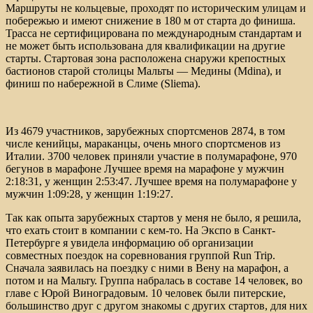
Маршруты не кольцевые, проходят по историческим улицам и
побережью и имеют снижение в 180 м от старта до финиша.
Трасса не сертифицирована по международным стандартам и
не может быть использована для квалификации на другие
старты. Стартовая зона расположена снаружи крепостных
бастионов старой столицы Мальты — Медины (Mdina), и
финиш по набережной в Слиме (Sliema).
Из 4679 участников, зарубежных спортсменов 2874, в том
числе кенийцы, мараканцы, очень много спортсменов из
Италии. 3700 человек приняли участие в полумарафоне, 970
бегунов в марафоне Лучшее время на марафоне у мужчин
2:18:31, у женщин 2:53:47. Лучшее время на полумарафоне у
мужчин 1:09:28, у женщин 1:19:27.
Так как опыта зарубежных стартов у меня не было, я решила,
что ехать стоит в компании с кем-то. На Экспо в Санкт-
Петербурге я увидела информацию об организации
совместных поездок на соревнования группой Run Trip.
Сначала заявилась на поездку с ними в Вену на марафон, а
потом и на Мальту. Группа набралась в составе 14 человек, во
главе с Юрой Виноградовым. 10 человек были питерские,
большинство друг с другом знакомы с других стартов, для них