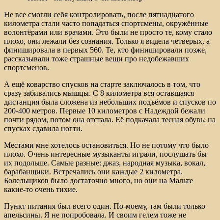
Не все смогли себя контролировать, после пятнадцатого
километра стали часто попадаться спортсмены, окружённые
волонтёрами или врачами. Это были не просто те, кому стало
плохо, они лежали без сознания. Только я видела четверых, а
финишировала в первых 560. Те, кто финишировали позже,
рассказывали тоже страшные вещи про недобежавших
спортсменов.
А ещё коварство спусков на старте заключалось в том, что
сразу забивались мышцы. С 8 километра вся оставшаяся
дистанция была сложена из небольших подъёмов и спусков по
200-400 метров. Первые 10 километров с Надеждой бежали
почти рядом, потом она отстала. Её подкачала тесная обувь: на
спусках сдавила ногти.
Местами мне хотелось остановиться. Но не потому что было
плохо. Очень интересные музыканты играли, послушать бы
их подольше. Самые разные: джаз, народная музыка, вокал,
барабанщики. Встречались они каждые 2 километра.
Болельщиков было достаточно много, но они на Мальте
какие-то очень тихие.
Пункт питания был всего один. По-моему, там были только
апельсины. Я не попробовала. И своим гелем тоже не