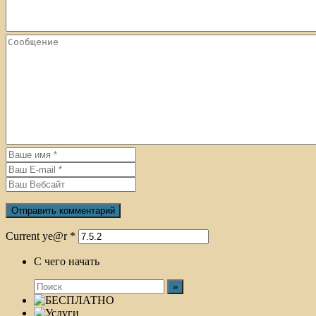
Current ye@r
*
С чего начать