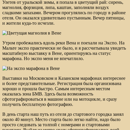
Улетев от уральской зимы, я попала в цветущий рай: сирень,
магнолия, форзиция, липа, каштан, заполняли воздух
сладкими запахами. Вечером прогулялись по городу в районе
отеля. Он оказался удивительно пустынным. Вечер пятницы,
и жители куда-то исчезли.
Утром пробежались вдоль реки Вена и поехали на Экспо. На
Мальте экспо практически не было, и я рассчитывала увидеть
масштабную выставку в Вене, ориентируясь на статус
марафона. Но экспо меня не впечатлило.
Выставки на Московском и Казанском марафонах интереснее
и более представительные. Регистрация была организована
хорошо и прошла быстро. Самым интересным местом
оказалась зона БМВ. Здесь была возможность
сфотографироваться в машине или на мотоцикле, и сразу
получить бесплатную фотографию.
В день старта наш путь из отеля до стартового городка занял
около 40 минут. Место старта было легко найти, надо было
просто следовать за толпой с номерами и стартовыми
пакетами. Выйдя из метро сразу сфотографировались всей