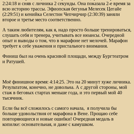
2:24:18 и сняв с личника 2 секунды. Она показала 2-е время за
всю историю трассы. Эфиопская бегунья Мелесек Цегайе
(2:29:51) и кенийка Селестин Чепчирчир (2:30:39) заняли
второе и третье место соответственно.
А таким любителям, как я, надо просто больше тренироваться,
слушать себя и тренера, учитывать все нюансы. Очередной
опыт и выводы о том, что в марафоне нет мелочей. Марафон
требует к себе уважения и пристального внимания.
Финиш был на очень красивой площади, между Бургтеатром
и Ратушей.
Моё финишное время: 4:14:25. Это на 20 минут хуже личника.
Результатом, конечно, не довольна. А с другой стороны, мой
стаж в беговых стартах меньше года, и это первый мой 40
тысячник.
Если бы всё сложилось с самого начала, я получила бы
больше удовольствия от марафона в Вене. Прощаю себе
повторяющиеся и новые ошибки! Очередная медаль в
копилке: основательная, и даже с камушком.