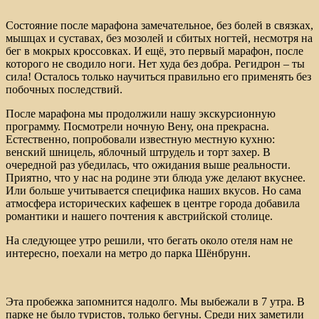
Состояние после марафона замечательное, без болей в связках,
мышцах и суставах, без мозолей и сбитых ногтей, несмотря на
бег в мокрых кроссовках. И ещё, это первый марафон, после
которого не сводило ноги. Нет худа без добра. Регидрон – ты
сила! Осталось только научиться правильно его применять без
побочных последствий.
После марафона мы продолжили нашу экскурсионную
программу. Посмотрели ночную Вену, она прекрасна.
Естественно, попробовали известную местную кухню:
венский шницель, яблочный штрудель и торт захер. В
очередной раз убедилась, что ожидания выше реальности.
Приятно, что у нас на родине эти блюда уже делают вкуснее.
Или больше учитывается специфика наших вкусов. Но сама
атмосфера исторических кафешек в центре города добавила
романтики и нашего почтения к австрийской столице.
На следующее утро решили, что бегать около отеля нам не
интересно, поехали на метро до парка Шёнбрунн.
Эта пробежка запомнится надолго. Мы выбежали в 7 утра. В
парке не было туристов, только бегуны. Среди них заметили