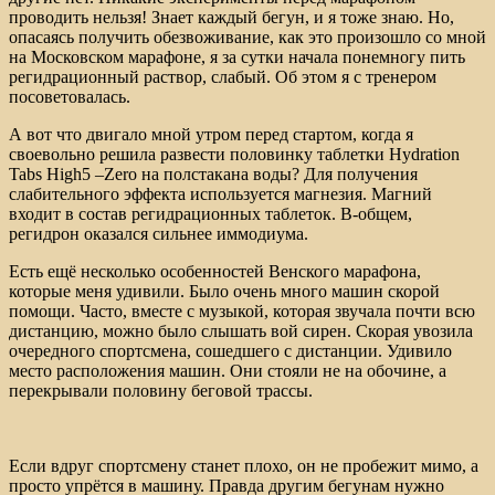
проводить нельзя! Знает каждый бегун, и я тоже знаю. Но,
опасаясь получить обезвоживание, как это произошло со мной
на Московском марафоне, я за сутки начала понемногу пить
регидрационный раствор, слабый. Об этом я с тренером
посоветовалась.
А вот что двигало мной утром перед стартом, когда я
своевольно решила развести половинку таблетки Hydration
Tabs High5 –Zero на полстакана воды? Для получения
слабительного эффекта используется магнезия. Магний
входит в состав регидрационных таблеток. В-общем,
регидрон оказался сильнее иммодиума.
Есть ещё несколько особенностей Венского марафона,
которые меня удивили. Было очень много машин скорой
помощи. Часто, вместе с музыкой, которая звучала почти всю
дистанцию, можно было слышать вой сирен. Скорая увозила
очередного спортсмена, сошедшего с дистанции. Удивило
место расположения машин. Они стояли не на обочине, а
перекрывали половину беговой трассы.
Если вдруг спортсмену станет плохо, он не пробежит мимо, а
просто упрётся в машину. Правда другим бегунам нужно