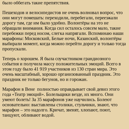
было оббегать такие препятствия.
Пешеходов и велосипедистов не очень волновал вопрос, что
они могут помешать: переходили, перебегали, переезжали
дорогу там, где им было удобно. Волонтёры на это не
обращали внимания. Когда сил осталось совсем мало, такие
перебежки перед носом, слегка напрягали. Вспоминаю наши
марафоны: Московский, Белые ночи, Казанский, волонтёры
выбирали момент, когда можно перейти дорогу и только тогда
пропускали.
Теперь о хорошем. Я была соучастником грандиозного
события и получила массу положительных эмоций. Всего в
этом году было 41 919 участников из 130 стран мира. Это
очень масштабный, хорошо организованный праздник. Это
праздник не только бегунов, но и горожан.
Марафон в Вене полностью оправдывает свой девиз этого
года «Театр эмоций». Болельщики везде, их много. Они
умеют болеть! За 35 марафонов уже научились. Болеют
основательно: выставлены столики, стульчики, знают, что
марафон – это надолго. Кричат, звенят, хлопают, поют,
танцуют, обливают водой.