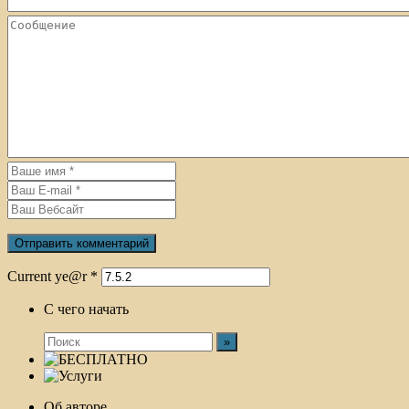
Current ye@r
*
С чего начать
Об авторе