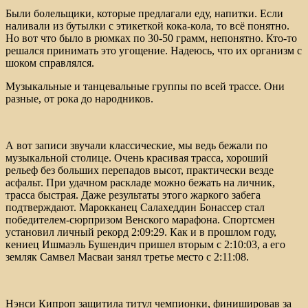
Были болельщики, которые предлагали еду, напитки. Если
наливали из бутылки с этикеткой кока-кола, то всё понятно.
Но вот что было в рюмках по 30-50 грамм, непонятно. Кто-то
решался принимать это угощение. Надеюсь, что их организм с
шоком справлялся.
Музыкальные и танцевальные группы по всей трассе. Они
разные, от рока до народников.
А вот записи звучали классические, мы ведь бежали по
музыкальной столице. Очень красивая трасса, хороший
рельеф без больших перепадов высот, практически везде
асфальт. При удачном раскладе можно бежать на личник,
трасса быстрая. Даже результаты этого жаркого забега
подтверждают. Марокканец Салахеддин Бонассер стал
победителем-сюрпризом Венского марафона. Спортсмен
установил личный рекорд 2:09:29. Как и в прошлом году,
кениец Ишмаэль Бушендич пришел вторым с 2:10:03, а его
земляк Самвел Масваи занял третье место с 2:11:08.
Нэнси Кипроп защитила титул чемпионки, финишировав за