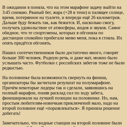
В ожидании я поняла, что на этом марафоне задачу выйти на
3:45 снимаю. Рваный бег, жара (+28 в тени) и палящее солнце,
время, потерянное на туалете, и впереди ещё 26 километров.
Дальше буду бежать так, как бежится. И, насколько смогу,
получать удовольствие от атмосферы, видов и звуков. Самое
обидное, что те спортсмены, которых я обгоняла по
дистанции спокойно пробегали мимо меня, пока я стояла. Их
опять придётся обгонять.
Наших соотечественников было достаточно много, говорят
больше 300 человек. Родную речь, и даже мат, можно было
услышать часто. Футболки с российских забегов тоже не были
редкостью.
На половинке была возможность свернуть на финиш,
организаторы бы засчитали результат на полумарафоне.
Причём некоторые лидеры так и сделали, заявившись на
полный марафон, поняв расклад сил по ходу забега,
финишировали на лучшей позиции на половинке. Но, нам,
простым любителям-новичкам приключений мало, надо на
второй половине ещё «поразвлекаться». Я приняла решение
добегать!
Замечательно, что водные станции на второй половине были