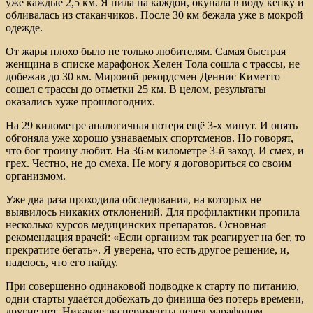
уже каждые 2,5 км. Я пила на каждой, окунала в воду кепку и
обливалась из стаканчиков. После 30 км бежала уже в мокрой
одежде.
От жары плохо было не только любителям. Самая быстрая
женщина в списке марафонок Хелен Тола сошла с трассы, не
добежав до 30 км. Мировой рекордсмен Деннис Киметто
сошел с трассы до отметки 25 км. В целом, результаты
оказались хуже прошлогодних.
На 29 километре аналогичная потеря ещё 3-х минут. И опять
обгоняла уже хорошо узнаваемых спортсменов. Но говорят,
что бог троицу любит. На 36-м километре 3-й заход. И смех, и
грех. Честно, не до смеха. Не могу я договориться со своим
организмом.
Уже два раза проходила обследования, на которых не
выявилось никаких отклонений. Для профилактики пропила
несколько курсов медицинских препаратов. Основная
рекомендация врачей: «Если организм так реагирует на бег, то
прекратите бегать». Я уверена, что есть другое решение, и,
надеюсь, что его найду.
При совершенно одинаковой подводке к старту по питанию,
одни старты удаётся добежать до финиша без потерь времени,
другие нет. Никакие эксперименты перед марафоном