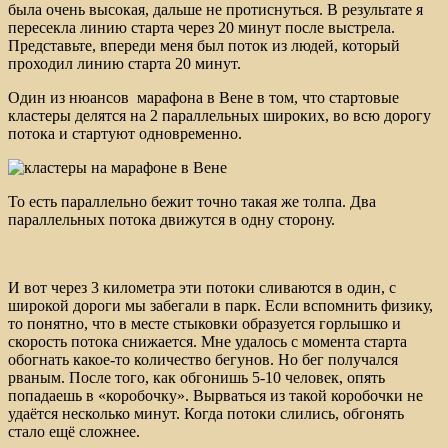
была очень высокая, дальше не протиснуться. В результате я
пересекла линию старта через 20 минут после выстрела.
Представьте, впереди меня был поток из людей, который
проходил линию старта 20 минут.
Один из нюансов марафона в Вене в том, что стартовые
кластеры делятся на 2 параллельных широких, во всю дорогу
потока и стартуют одновременно.
То есть параллельно бежит точно такая же толпа. Два
параллельных потока движутся в одну сторону.
И вот через 3 километра эти потоки сливаются в один, с
широкой дороги мы забегали в парк. Если вспомнить физику,
то понятно, что в месте стыковки образуется горлышко и
скорость потока снижается. Мне удалось с момента старта
обогнать какое-то количество бегунов. Но бег получался
рваным. После того, как обгонишь 5-10 человек, опять
попадаешь в «коробочку». Вырваться из такой коробочки не
удаётся несколько минут. Когда потоки слились, обгонять
стало ещё сложнее.