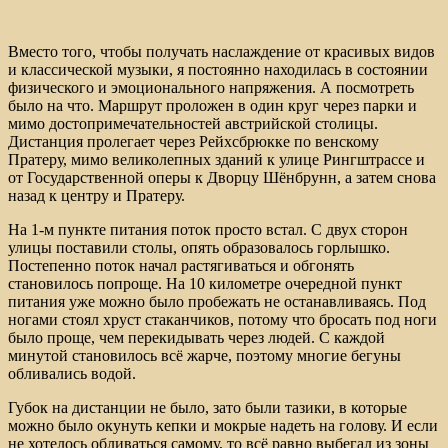
Вместо того, чтобы получать наслаждение от красивых видов
и классической музыки, я постоянно находилась в состоянии
физического и эмоционального напряжения. А посмотреть
было на что. Маршрут проложен в один круг через парки и
мимо достопримечательностей австрийской столицы.
Дистанция пролегает через Рейхсбрюкке по венскому
Пратеру, мимо великолепных зданий к улице Рингштрассе и
от Государственной оперы к Дворцу Шёнбрунн, а затем снова
назад к центру и Пратеру.
На 1-м пункте питания поток просто встал. С двух сторон
улицы поставили столы, опять образовалось горлышко.
Постепенно поток начал растягиваться и обгонять
становилось попроще. На 10 километре очередной пункт
питания уже можно было пробежать не останавливаясь. Под
ногами стоял хруст стаканчиков, потому что бросать под ноги
было проще, чем перекидывать через людей. С каждой
минутой становилось всё жарче, поэтому многие бегуны
обливались водой.
Губок на дистанции не было, зато были тазики, в которые
можно было окунуть кепки и мокрые надеть на голову. И если
не хотелось обливаться самому, то всё равно выбегал из зоны