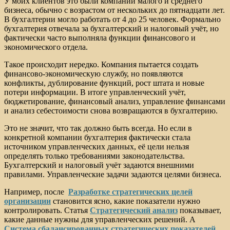
У моих клиентов это были компании малого и среднего
бизнеса, обычно с возрастом от нескольких до пятнадцати лет.
В бухгалтерии могло работать от 4 до 25 человек. Формально
бухгалтерия отвечала за бухгалтерский и налоговый учёт, но
фактически часто выполняла функции финансового и
экономического отдела.
Такое происходит нередко. Компания пытается создать
финансово-экономическую службу, но появляются
конфликты, дублирование функций, рост штата и новые
потери информации. В итоге управленческий учёт,
бюджетирование, финансовый анализ, управление финансами
и анализ себестоимости снова возвращаются в бухгалтерию.
Это не значит, что так должно быть всегда. Но если в
конкретной компании бухгалтерия фактически стала
источником управленческих данных, её цели нельзя
определять только требованиями законодательства.
Бухгалтерский и налоговый учёт задаются внешними
правилами. Управленческие задачи задаются целями бизнеса.
Например, после
Разработке стратегических целей
организации
становится ясно, какие показатели нужно
контролировать. Статья
Стратегический анализ
показывает,
какие данные нужны для управленческих решений. А
Система сбалансированных стратегических показателей