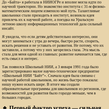
До «Байта» я работала в НИИОГРе и вполне могла идти по
научной траектории. Но знакомство института с 31-м физико-
математическим лицеем изменило мой путь. Талантливые
школьники стали приходить в институт, возникла идея
привлечь их к научной работе, а поездка на Уральскую
летнюю школу информационных технологий дала сильный
инсайт.
Я увидела, что если детям действительно интересно, они
могут заниматься с утра до вечера, быстро расти, спорить,
искать решения и не уставать от развития. Не потому, что их
заставили, а потому что у них загорелись глаза. Эта мысль
стала для меня одной из главных: развитие начинается там, где
есть смысл и интерес.
Так появился Школьный НИИ, а 3 января 1991 года было
зарегистрировано малое научно-техническое предприятие
«Школьный НИИ “Байт”». Сначала идея была связана с
научной работой школьников, но жизнь быстро показала:
нишу нужно искать шире. В итоге мы создали
образовательные программы для школьников из регионов, где
возможностей для развития было гораздо меньше, чем в
больших городах.
🔹 Первый фактор успеха — сильная