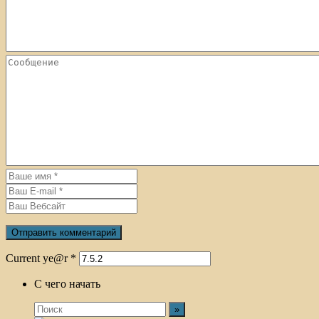
Current ye@r
*
С чего начать