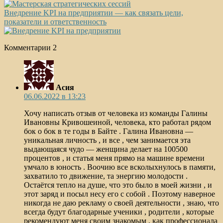
Внедрение KPI на предприятии — как связать цели,
показатели и ответственность
Комментарии
2
Асия
06.06.2022 в 13:23
Хочу написать отзыв от человека из команды Галины
Ивановны Кривошеиной, человека, кто работал рядом
бок о бок в те годы в Байте . Галина Ивановна —
уникальная личность , и все , чем занимается эта
выдающаяся чудо — женщина делает на 100500
процентов , и статья меня прямо на машине времени
умчало в юность . Воочию все всколыхнулось в памяти,
захватило то движение, та энергию молодости .
Остаётся тепло на душе, что это было в моей жизни , и
этот заряд и посыл несу его с собой . Поэтому наверное
никогда не даю рекламу о своей деятельности , знаю, что
всегда будут благодарные ученики , родители , которые
рекомендуют меня своим знакомым , как профессионала