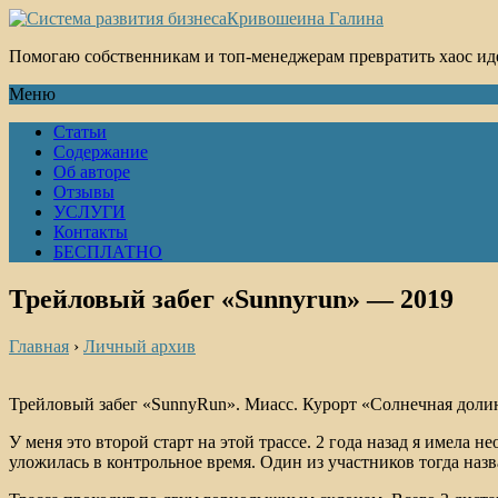
Кривошеина Галина
Помогаю собственникам и топ-менеджерам превратить хаос ид
Меню
Статьи
Содержание
Об авторе
Отзывы
УСЛУГИ
Контакты
БЕСПЛАТНО
Трейловый забег «Sunnyrun» — 2019
Главная
›
Личный архив
Трейловый забег «SunnyRun». Миасс. Курорт «Солнечная долина
У меня это второй старт на этой трассе. 2 года назад я имела
уложилась в контрольное время. Один из участников тогда назва