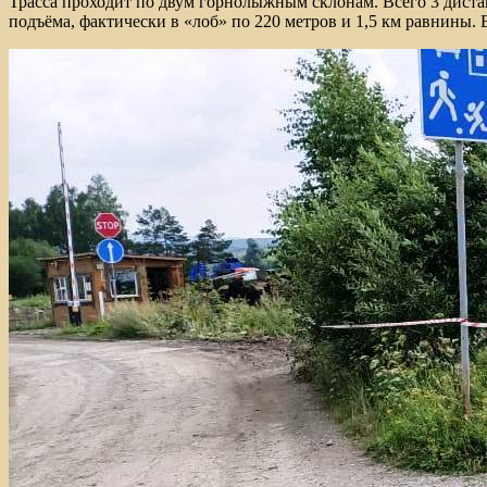
Трасса проходит по двум горнолыжным склонам. Всего 3 дистан
подъёма, фактически в «лоб» по 220 метров и 1,5 км равнины.