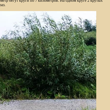
метр бегут круги по 7 километров. На одном круге 2 крутых
аз.