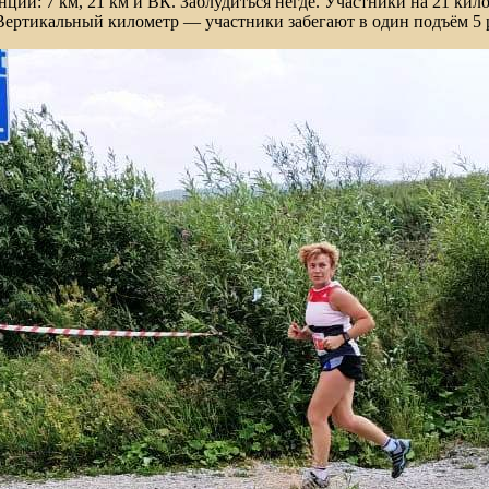
ции: 7 км, 21 км и ВК. Заблудиться негде. Участники на 21 кило
 Вертикальный километр — участники забегают в один подъём 5 р