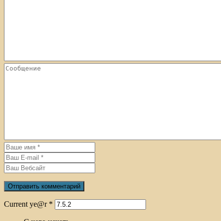
Current ye@r
*