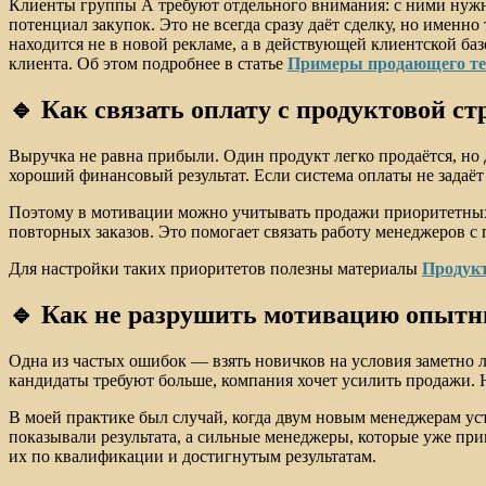
Клиенты группы А требуют отдельного внимания: с ними нужно
потенциал закупок. Это не всегда сразу даёт сделку, но именно
находится не в новой рекламе, а в действующей клиентской ба
клиента. Об этом подробнее в статье
Примеры продающего те
🔹 Как связать оплату с продуктовой с
Выручка не равна прибыли. Один продукт легко продаётся, но
хороший финансовый результат. Если система оплаты не задаёт
Поэтому в мотивации можно учитывать продажи приоритетных
повторных заказов. Это помогает связать работу менеджеров с 
Для настройки таких приоритетов полезны материалы
Продукт
🔹 Как не разрушить мотивацию опытн
Одна из частых ошибок — взять новичков на условия заметно 
кандидаты требуют больше, компания хочет усилить продажи. Н
В моей практике был случай, когда двум новым менеджерам ус
показывали результата, а сильные менеджеры, которые уже п
их по квалификации и достигнутым результатам.