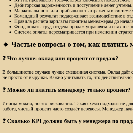
Дебиторская задолженность и поступление денег учтены.
Маржинальность или прибыльность отражены в системе 
Командный результат поддерживает взаимодействие в отд
Правила расчёта зарплаты понятны менеджерам до начала
Фонд оплаты труда отдела продаж управляем и связан с э
Система оплаты пересматривается при изменении страте
🔹 Частые вопросы о том, как платить
❓ Что лучше: оклад или процент от продаж?
В большинстве случаев лучше смешанная система. Оклад даёт с
не просто от выручки. Важно учитывать то, что действительно
❓ Можно ли платить менеджеру только процент?
Иногда можно, но это рискованно. Такая схема подходит не дл
работа, чистый процент часто создаёт перекосы. Менеджер нач
❓ Сколько KPI должно быть у менеджера по про