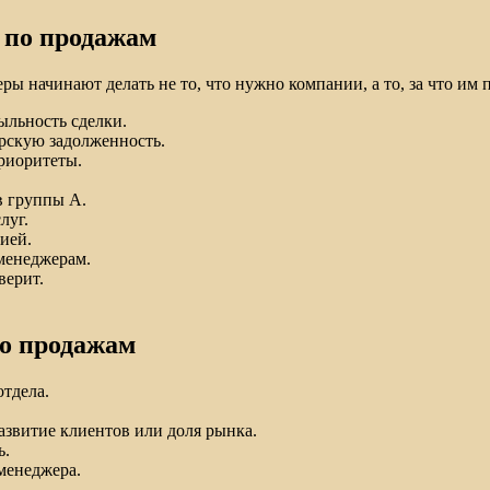
 по продажам
 начинают делать не то, что нужно компании, а то, за что им п
ыльность сделки.
рскую задолженность.
риоритеты.
в группы А.
луг.
ией.
менеджерам.
верит.
по продажам
тдела.
развитие клиентов или доля рынка.
ь.
 менеджера.