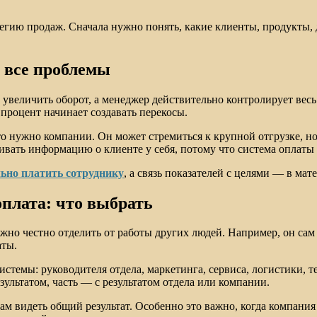
гию продаж. Сначала нужно понять, какие клиенты, продукты, д
т все проблемы
ро увеличить оборот, а менеджер действительно контролирует ве
процент начинает создавать перекосы.
что нужно компании. Он может стремиться к крупной отгрузке, н
вать информацию о клиенте у себя, потому что система оплаты 
ьно платить сотруднику
, а связь показателей с целями — в мат
плата: что выбрать
жно честно отделить от работы других людей. Например, он сам 
аты.
системы: руководителя отдела, маркетинга, сервиса, логистики,
ультатом, часть — с результатом отдела или компании.
ам видеть общий результат. Особенно это важно, когда компани