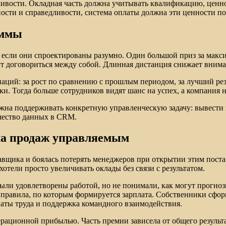
ливости. Окладная часть должна учитывать квалификацию, ценно
ности и справедливости, система оплаты должна эти ценности п
аммы
 если они спроектированы разумно. Один большой приз за макс
гут договориться между собой. Длинная дистанция снижает внима
ций: за рост по сравнению с прошлым периодом, за лучший резул
ки. Тогда больше сотрудников видят шанс на успех, а компания 
жна поддерживать конкретную управленческую задачу: вывести 
ачество данных в CRM.
ела продаж управляемым
тавщика и боялась потерять менеджеров при открытии этим пос
хотели просто увеличивать оклады без связи с результатом.
ли удовлетворены работой, но не понимали, как могут прогноз
 правила, по которым формируется зарплата. Собственники сфо
латы труда и поддержка командного взаимодействия.
ерационной прибылью. Часть премии зависела от общего результа