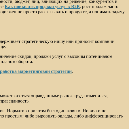
бности, бюджет, лиц, влияющих на решение, конкурентов и
тье
Как повысить продажи услуг в B2B
: рост продаж часто
 должен не просто рассказывать о продукте, а понимать задачу
оддерживает стратегическую нишу или приносит компании
ще.
ничение скидок, продажи услуг с высоким потенциалом
 планом оборота.
зработка маркетинговой стратегии
.
может казаться оправданным: рынок труда изменился,
праведливость.
иков. Норматив при этом был одинаковым. Новички не
ло простым: либо выровнять оклады, либо дифференцировать