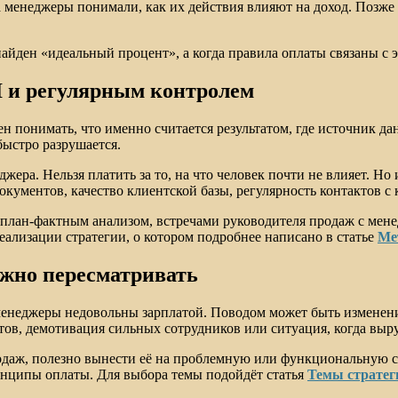
 менеджеры понимали, как их действия влияют на доход. Позже 
найден «идеальный процент», а когда правила оплаты связаны с 
PI и регулярным контролем
 понимать, что именно считается результатом, где источник дан
быстро разрушается.
джера. Нельзя платить за то, на что человек почти не влияет. Н
документов, качество клиентской базы, регулярность контактов 
 план-фактным анализом, встречами руководителя продаж с мен
реализации стратегии, о котором подробнее написано в статье
Ме
ужно пересматривать
 менеджеры недовольны зарплатой. Поводом может быть изменени
ов, демотивация сильных сотрудников или ситуация, когда выруч
родаж, полезно вынести её на проблемную или функциональную с
инципы оплаты. Для выбора темы подойдёт статья
Темы стратеги