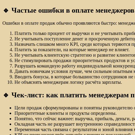
🔹 Частые ошибки в оплате менеджеров
Ошибки в оплате продаж обычно проявляются быстро: менеджеры
Платить только процент от выручки и не учитывать приб
Не учитывать поступление денег и просроченную дебито
Назначать слишком много KPI, среди которых теряются п
Платить за показатели, на которые менеджер не влияет.
Не учитывать клиентскую стратегию и развитие клиенто
Не стимулировать продажи приоритетных продуктов и ус
Разрушать командную работу индивидуальной конкуренц
Давать новичкам условия лучше, чем сильным опытным 
Вводить бонусы, в которые большинство сотрудников не 
Не объяснять менеджерам логику расчёта зарплаты.
🔹 Чек-лист: как платить менеджерам 
Цели продаж сформулированы и понятны руководителю о
Приоритетные клиенты и продукты определены.
Понятно, что сейчас важнее: выручка, прибыль, деньги, 
Окладная часть не разрушает внутреннюю справедливост
Переменная часть связана с результатом и зоной влияния
KPI не превышают трёх-четырёх ключевых показателей.