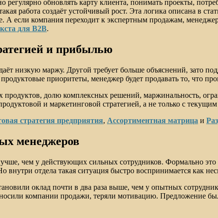
 регулярно обновлять карту клиента, понимать проекты, потре
 такая работа создаёт устойчивый рост. Эта логика описана в ста
зе. А если компания переходит к экспертным продажам, менеджер
кста для B2B
.
тратегией и прибылью
 даёт низкую маржу. Другой требует больше объяснений, зато п
 продуктовые приоритеты, менеджер будет продавать то, что про
 продуктов, долю комплексных решений, маржинальность, огра
продуктовой и маркетинговой стратегией, а не только с текущим
овая стратегия предприятия
,
Ассортиментная матрица
и
Ра
ых менеджеров
лучше, чем у действующих сильных сотрудников. Формально это 
о внутри отдела такая ситуация быстро воспринимается как нес
тановили оклад почти в два раза выше, чем у опытных сотрудн
риносили компании продажи, теряли мотивацию. Предложение бы