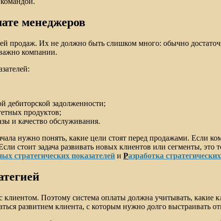
 командой.
лате менеджеров
й продаж. Их не должно быть слишком много: обычно достаточн
 важно компании.
азателей:
ой дебиторской задолженности;
тетных продуктов;
азы и качество обслуживания.
начала нужно понять, какие цели стоят перед продажами. Если к
сли стоит задача развивать новых клиентов или сегменты, это т
ых стратегических показателей
и
Р
азработка стратегических
атегией
и с клиентом. Поэтому система оплаты должна учитывать, какие
аться развитием клиента, с которым нужно долго выстраивать о