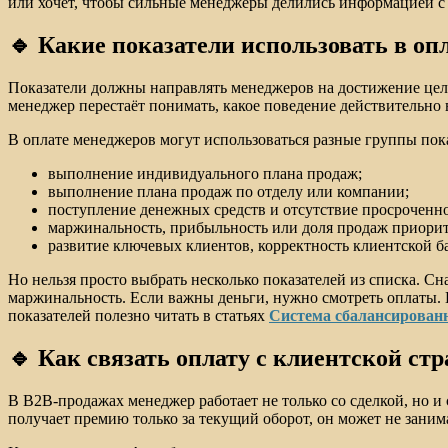
или хочет, чтобы сильные менеджеры делились информацией с
🔹 Какие показатели использовать в оп
Показатели должны направлять менеджеров на достижение целе
менеджер перестаёт понимать, какое поведение действительно
В оплате менеджеров могут использоваться разные группы пок
выполнение индивидуального плана продаж;
выполнение плана продаж по отделу или компании;
поступление денежных средств и отсутствие просроченн
маржинальность, прибыльность или доля продаж приори
развитие ключевых клиентов, корректность клиентской б
Но нельзя просто выбрать несколько показателей из списка. С
маржинальность. Если важны деньги, нужно смотреть оплаты. Е
показателей полезно читать в статьях
Система сбалансированн
🔹 Как связать оплату с клиентской стр
В B2B-продажах менеджер работает не только со сделкой, но 
получает премию только за текущий оборот, он может не заним